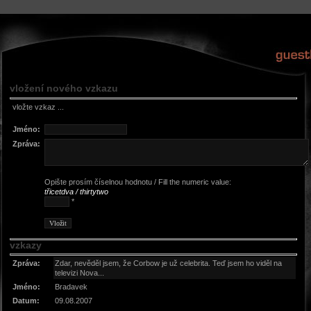
vložení nového vzkazu
vložte vzkaz ...
Jméno:
Zpráva:
Opište prosím číselnou hodnotu / Fill the numeric value:
třicetdva / thirtytwo
*
vzkazy
Zpráva:
Zdar, nevěděl jsem, že Corbow je už celebrita. Teď jsem ho viděl na
televizi Nova...
Jméno:
Bradavek
Datum:
09.08.2007