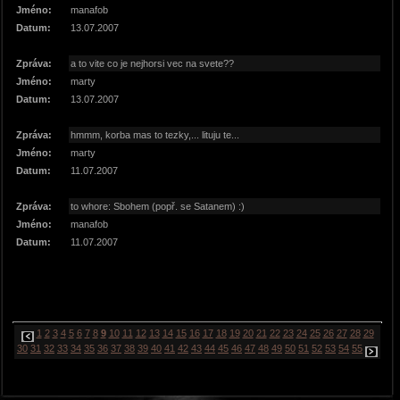
Jméno:
manafob
Datum:
13.07.2007
Zpráva:
a to vite co je nejhorsi vec na svete??
Jméno:
marty
Datum:
13.07.2007
Zpráva:
hmmm, korba mas to tezky,... lituju te...
Jméno:
marty
Datum:
11.07.2007
Zpráva:
to whore: Sbohem (popř. se Satanem) :)
Jméno:
manafob
Datum:
11.07.2007
1
2
3
4
5
6
7
8
9
10
11
12
13
14
15
16
17
18
19
20
21
22
23
24
25
26
27
28
29
30
31
32
33
34
35
36
37
38
39
40
41
42
43
44
45
46
47
48
49
50
51
52
53
54
55