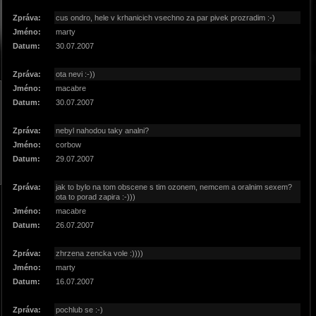
Zpráva:
cus ondro, hele v krhanicich vsechno za par pivek prozradim :-)
Jméno:
marty
Datum:
30.07.2007
Zpráva:
ota nevi :-))
Jméno:
macabre
Datum:
30.07.2007
Zpráva:
nebyl nahodou taky analni?
Jméno:
corbow
Datum:
29.07.2007
Zpráva:
jak to bylo na tom obscene s tim ozonem, nemcem a oralnim sexem?
ota to porad zapira :-)))
Jméno:
macabre
Datum:
26.07.2007
Zpráva:
zhrzena zencka vole :))))
Jméno:
marty
Datum:
16.07.2007
Zpráva:
pochlub se :-)