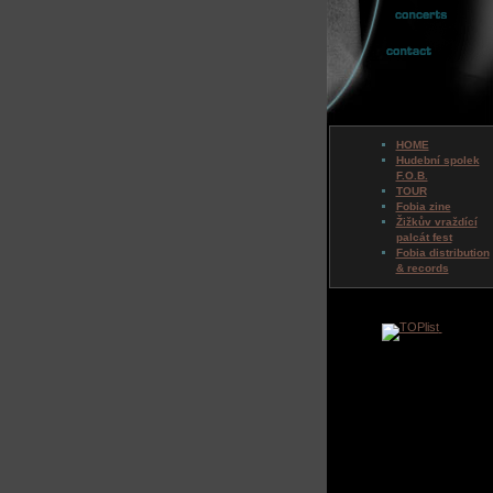
HOME
Hudební spolek
F.O.B.
TOUR
Fobia zine
Žižkův vraždící
palcát fest
Fobia distribution
& records