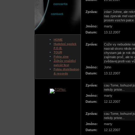
Zpráva:
zdarr Johne, ale rekn
nas zpevak mel vazno
prosim vsichni palce 
Jméno:
marty
Datum:
13.12.2007
HOME
Hudební spolek
Zpráva:
Cože vy nebudete na 
F.O.B.
nasrali skoro nikde 
TOUR
chystam jak je rok d
Fobia zine
zajímalo proč, ale to
Žižkův vraždící
zvědavej jestli vas v
palcát fest
Jméno:
John
Fobia distribution
Datum:
13.12.2007
& records
Zpráva:
cau Tome, bohuzel js
nekdy priste...
Jméno:
marty
Datum:
12.12.2007
Zpráva:
cau Tome, bohuzel js
nekdy priste...
Jméno:
marty
Datum:
12.12.2007