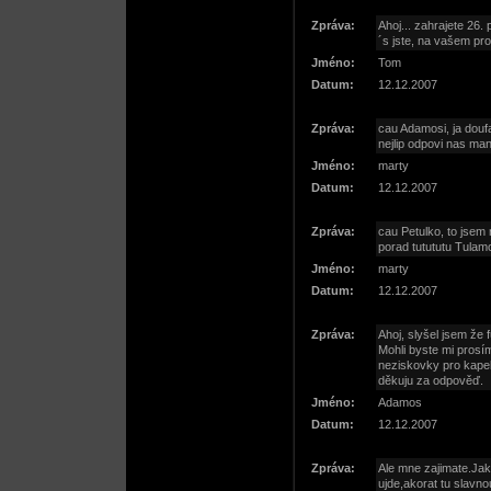
Zpráva:
Ahoj... zahrajete 26.
´s jste, na vašem pro
Jméno:
Tom
Datum:
12.12.2007
Zpráva:
cau Adamosi, ja douf
nejlip odpovi nas man
Jméno:
marty
Datum:
12.12.2007
Zpráva:
cau Petulko, to jsem 
porad tutututu Tulamo
Jméno:
marty
Datum:
12.12.2007
Zpráva:
Ahoj, slyšel jsem že 
Mohli byste mi prosí
neziskovky pro kap
děkuju za odpověď.
Jméno:
Adamos
Datum:
12.12.2007
Zpráva:
Ale mne zajimate.Ja
ujde,akorat tu slavn