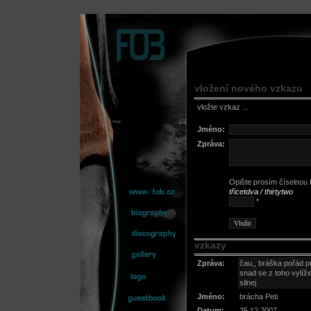
vložení nového vzkazu
vložte vzkaz ...
Jméno:
Zpráva:
Opište prosím číselnou h
třicetdva / thirtytwo
*
vzkazy
Zpráva:
čau,, bráška pořád po
snad se z toho vylíže,
silnej
Jméno:
brácha Peti
Datum:
25.12.2007