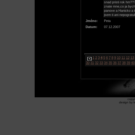
snad pristi rok hm??
znate mne,co ja bych
panove a Hanicko a t
jsem ti ani nepogratu
Jméno:
Peta
Datum:
07.12.2007
1
2
3
4
5
6
7
8
9
10
11
12
13
30
31
32
33
34
35
36
37
38
39
40
copyr
design by k