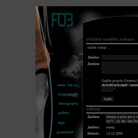
vložení nového vzkazu
vložte vzkaz ...
Jméno:
Zpráva:
Opište prosím číselnou h
dvěstěčtyřicetpět / two
*
vzkazy
Zpráva:
mnooo a proc jen o v
ne??, :))) ale i tak D
Jméno:
marty
Datum:
13.12.2005