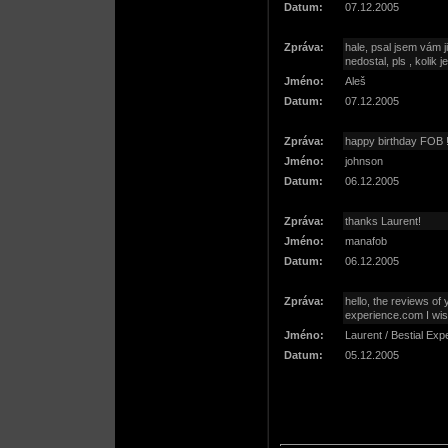
Datum:
07.12.2005
Zpráva:
hale, psal jsem vám j
nedostal, pls , kolik 
Jméno:
Aleš
Datum:
07.12.2005
Zpráva:
happy birthday FOB !
Jméno:
johnson
Datum:
06.12.2005
Zpráva:
thanks Laurent!
Jméno:
manafob
Datum:
06.12.2005
Zpráva:
hello, the reviews of 
experience.com I wish
Jméno:
Laurent / Bestial Exp
Datum:
05.12.2005