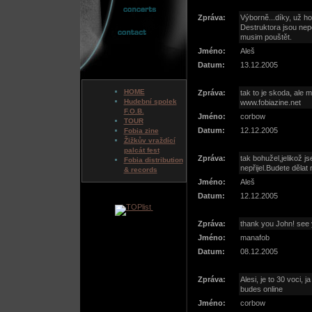
Zpráva:
Výborně...díky, už ho
Destruktora jsou nep
musim pouštět.
Jméno:
Aleš
Datum:
13.12.2005
HOME
Zpráva:
tak to je skoda, ale 
Hudební spolek
www.fobiazine.net
F.O.B.
Jméno:
corbow
TOUR
Datum:
12.12.2005
Fobia zine
Žižkův vraždící
palcát fest
Zpráva:
tak bohužel,jelikož 
Fobia distribution
nepřijel.Budete dělat
& records
Jméno:
Aleš
Datum:
12.12.2005
Zpráva:
thank you John! see 
Jméno:
manafob
Datum:
08.12.2005
Zpráva:
Alesi, je to 30 voci, 
budes online
Jméno:
corbow