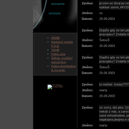
Zpráva:
já sem se díval po net
nuklear storm, AFOD
Jméno:
ss
Datum:
25.09.2003
Zpráva:
Dopiče gdy se ten p
pravopisu? Zmlaťte ho
HOME
Jméno:
ŠotouŠ
Hudební spolek
Datum:
25.09.2003
F.O.B.
TOUR
Fobia zine
Zpráva:
Dopiče gdy se ten p
Žižkův vraždící
pravopisu? Zmlaťte ho
palcát fest
Fobia distribution
Jméno:
ŠotouŠ
& records
Datum:
25.09.2003
Zpráva:
to mešek: trosky????
Jméno:
marty
Datum:
25.09.2003
Zpráva:
ss sorry, dyt pisu :)
nekdo z nas, a zaro
sami nehodnotime, pr
nejakejma jinejma e-
Jméno:
marty