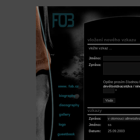
vložení nového vzkazu
vložte vzkaz ...
Jméno:
Zpráva:
Opište prosím číselnou h
devětsetdvacetdva / ni
*
vzkazy
Zpráva:
v olomouci allmetafest
Jméno:
ss
Datum:
25.09.2003