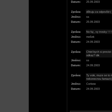
Datum:
25.09.2003
Zpráva:
děkuju za odpověd-(
Jméno:
ss
Datum:
25.09.2003
Zpráva:
No fuj , vy trosky ! ! !
Jméno:
mešek
Datum:
24.09.2003
Zpráva:
Chtel bych si precis
odkaz? dik
Jméno:
ss
Datum:
24.09.2003
Zpráva:
Ty vole, muze se to na
nekonecnou fantazii:)
Jméno:
Corbow
Datum:
24.09.2003