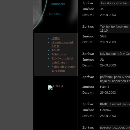
Zpráva:
Jo a dobrý stránky.
Jméno:
Já
Datum:
29.09.2003
Zpráva:
Tak jak tak koukam t
11.10.
Jméno:
SG2
HOME
Datum:
29.09.2003
Hudební spolek
F.O.B.
TOUR
Zpráva:
kdy budete hrát v Č
Fobia zine
Žižkův vraždící
Jméno:
Já
palcát fest
Datum:
29.09.2003
Fobia distribution
& records
Zpráva:
potřebuju panu K don
nejakou nepeknou zn
Jméno:
Pan O
Datum:
29.09.2003
Zpráva:
Klid!!!!!!! nebudu to vi
Jméno:
Corbow
Datum:
28.09.2003
Zpráva:
pozooor pozooor, ono 