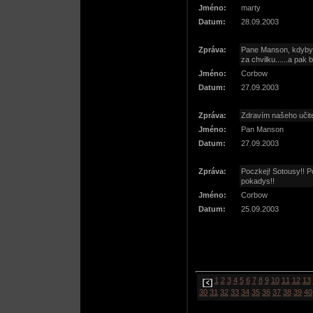
Jméno:
marty
Datum:
28.09.2003
Zpráva:
Pane Manson, kdybyst
za chvilku......a pak 
Jméno:
Corbow
Datum:
27.09.2003
Zpráva:
Zdravím našeho učite
Jméno:
Pan Manson
Datum:
27.09.2003
Zpráva:
Poczkej! Sotousy!! P
pokadys!!
Jméno:
Corbow
Datum:
25.09.2003
1
2
3
4
5
6
7
8
9
10
11
12
13
30
31
32
33
34
35
36
37
38
39
40