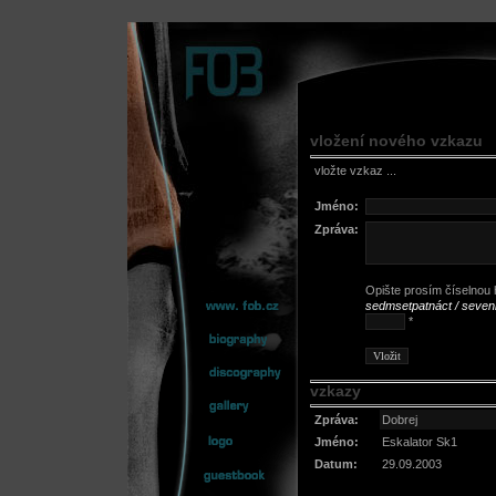
vložení nového vzkazu
vložte vzkaz ...
Jméno:
Zpráva:
Opište prosím číselnou h
sedmsetpatnáct / seven
*
vzkazy
Zpráva:
Dobrej
Jméno:
Eskalator Sk1
Datum:
29.09.2003