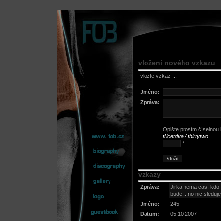
vložení nového vzkazu
vložte vzkaz ...
Jméno:
Zpráva:
Opište prosím číselnou h
třicetdva / thirtytwo
*
vzkazy
Zpráva:
Jirka nema cas, kdo t
bude....no nic sleduj
Jméno:
245
Datum:
05.10.2007