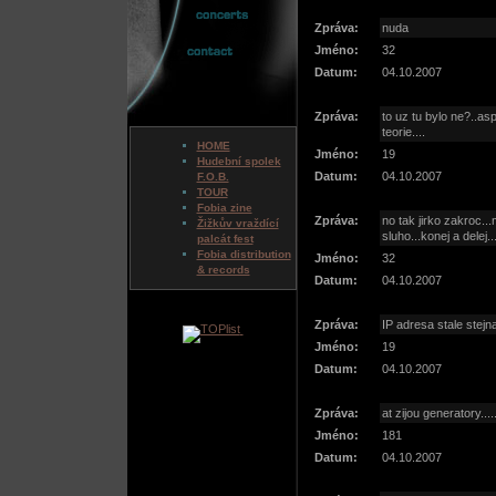
Zpráva:
nuda
Jméno:
32
Datum:
04.10.2007
Zpráva:
to uz tu bylo ne?..asp
teorie....
HOME
Jméno:
19
Hudební spolek
Datum:
04.10.2007
F.O.B.
TOUR
Fobia zine
Zpráva:
no tak jirko zakroc...
Žižkův vraždící
sluho...konej a delej..
palcát fest
Fobia distribution
Jméno:
32
& records
Datum:
04.10.2007
Zpráva:
IP adresa stale stejna
Jméno:
19
Datum:
04.10.2007
Zpráva:
at zijou generatory.....
Jméno:
181
Datum:
04.10.2007