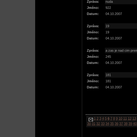
Zpráva:
nuda
Jméno:
922
Datum:
04.10.2007
Zpráva:
19
Jméno:
19
Datum:
04.10.2007
Zpráva:
a zas je nad cim prem
Jméno:
245
Datum:
04.10.2007
Zpráva:
181
Jméno:
181
Datum:
04.10.2007
1
2
3
4
5
6
7
8
9
10
11
12
13
30
31
32
33
34
35
36
37
38
39
40