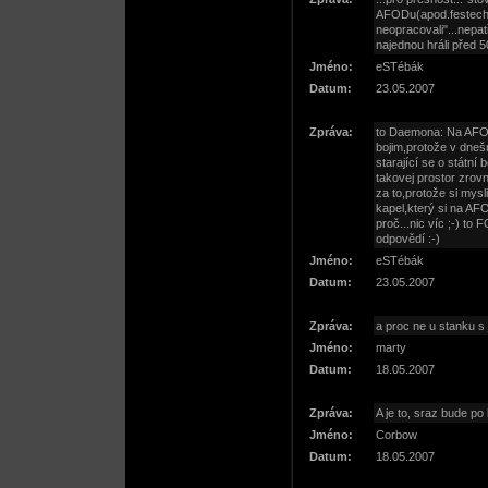
AFODu(apod.festech),
neopracovali"...nepa
najednou hráli před 
Jméno:
eSTébák
Datum:
23.05.2007
Zpráva:
to Daemona: Na AFOD 
bojim,protože v dnešn
starající se o státní 
takovej prostor zrov
za to,protože si mysl
kapel,který si na AFO
proč...nic víc ;-) to
odpovědí :-)
Jméno:
eSTébák
Datum:
23.05.2007
Zpráva:
a proc ne u stanku s
Jméno:
marty
Datum:
18.05.2007
Zpráva:
A je to, sraz bude p
Jméno:
Corbow
Datum:
18.05.2007