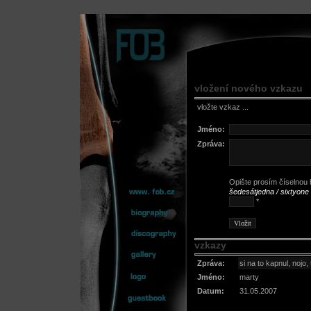
vložení nového vzkazu
vložte vzkaz ...
Jméno:
Zpráva:
Opište prosím číselnou h
šedesátjedna / sixtyone
*
vzkazy
Zpráva:
si na to kapnul, nojo,
Jméno:
marty
Datum:
31.05.2007