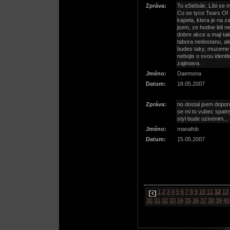
Zpráva:
To eStébák: Líbi se m
Co se tyce Tears Of R
kapela, ktera je na 
jsem, ze hodne lidi 
dobre akce a maji ta
tabora nedostanu, al
budes taky, muzeme h
nebojis o svou identi
zajimava.
Jméno:
Daemona
Datum:
18.05.2007
Zpráva:
no dostal jsem dopor
se mi to vubec spatn
styl bude ozivenim...
Jméno:
manafob
Datum:
15.05.2007
1
2
3
4
5
6
7
8
9
10
11
12
13
30
31
32
33
34
35
36
37
38
39
40