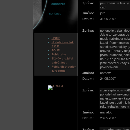
Zpráva:
petu znam uz leta. je
cau!
Jméno:
jara
Datum:
31.05.2007
Zpráva:
no, ono je treba i do
Jde o to, ze opravd
HOME
musis nabidnout nejak
Hudební spolek
kapel. Potom muzes m
F.O.B.
sanci prave nejaky g
TOUR
urovne. Festaky maji 
Fobia zine
pivko. Nicmene, poku
Žižkův vraždící
na ZVR a jsou dle tve
palcát fest
jsme otevreni vzdy:) 
Fobia distribution
pokracovani.
& records
Jméno:
corbow
Datum:
24.05.2007
Zpráva:
s tim zaplacnutim GB 
pohode holt nekomu se
na festu nektery kape
kapel, pestrosti... jo
roky treba jo... cesty 
Jméno:
manafob
Datum:
23.05.2007
Zpráva:
...pro přesnost..."st