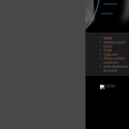
HOME
Hudební spolek
F.O.B.
TOUR
Fobia zine
Žižkův vraždící
palcát fest
Fobia distribution
& records