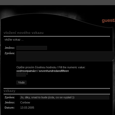
vložení nového vzkazu
vložte vzkaz ...
Jméno:
Zpráva:
Opište prosím číselnou hodnotu / Fill the numeric value:
sedmsetpatnáct / sevenhundredandfifteen
*
vzkazy
Zpráva:
Jo, diky, snad to bude jízda, co se vyplatí:))
Jméno:
Corbow
Datum:
13.03.2005