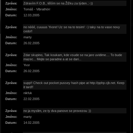
Zpráva:
Zdravím F.O.B., těším se na Žižku za týden..:-))
Jméno:
Tomáš - Vibrathörr
Datum:
12.03.2005
Zpráva:
no nééé, cuuuus Yvore! Uz se na to tesim! :-) taky na to vase novy
cedo!!
Jméno:
marty
Datum:
26.02.2005
Zpráva:
Zdar skupino, Tak koukam, kde vsude se na jare uvidime.... To bude
mazec... Mejte se paradne a at se dari...
Jméno:
Yvor
Datum:
26.02.2005
Zpráva:
supp!! Check out pocket pussey hash pipe at http://pphp.cjb.net. Keep
it tard!!
Jméno:
nikfuk
Datum:
22.02.2005
Zpráva:
no ja myslim, ze ty dva panove se provezou :))
Jméno:
marty
Datum:
14.02.2005