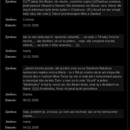
Zpráva:
Co?? jakej Jim Beam, nic nevim...vsechno zapru:)))Otazkou zustava,
jeslti panove Vikashi a Havam Vitu dostanou na Slovac viza. Navic dle
mych informaci bylo tento tyden v Charkove -25:) Azurit se ten smejd
tady taky tak vola:)) Takze pozdravujem Mira a Samka!
Jméno:
Corbow
Datum:
10.02.2005
Zpráva:
tak to nas teda pan K. opravdu zahanbil,.... no tady v TA taky hrozne
mrzne,.... ale doufam, ze uz to polevi,... nojo, sily cerpame kazdej
vikend,.... az jsme z toho unaveny,... :)))
Jméno:
marty
Datum:
10.02.2005
Zpráva:
...pisem trocha pozde, ale tyzden sme sa so Samkom flakali po
nemocnici-nejaka viroza.Marty - tu v BA po snehu nie je ani stopa.Ale
mrzne ako v ruskom filme.Teraz by ste si mali dat s koncertami pauzu
a nacerpat silu na leto.Tom- u nas sa to vola "Azurit" a jediny
"bledmudry" si bol ty vecer po Jim Beam feste, este aj s tikadlami na
hlave :)))))) A nahodou, Kouc mi pisal aj do porodnice.
Jméno:
Danka
Datum:
08.02.2005
Zpráva:
nojo, problem je, ze kouc uz sem asi nechodi, tak se ho nemuzeme
zeptat,.....
Jméno:
marty
Datum:
04.02.2005