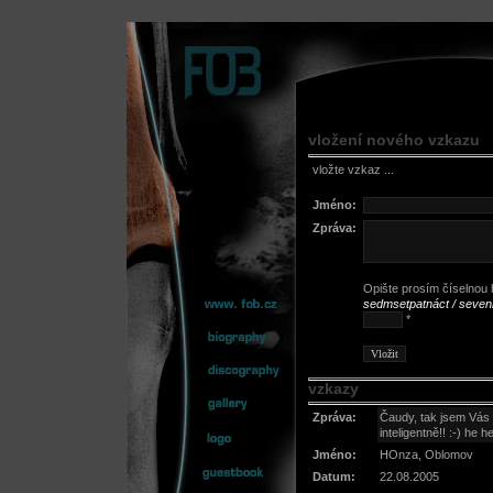
vložení nového vzkazu
vložte vzkaz ...
Jméno:
Zpráva:
Opište prosím číselnou h
sedmsetpatnáct / seven
*
vzkazy
Zpráva:
Čaudy, tak jsem Vás 
inteligentně!! :-) he h
Jméno:
HOnza, Oblomov
Datum:
22.08.2005