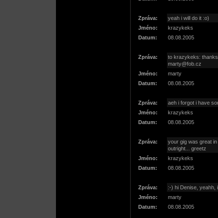
Zpráva:
yeah i will do it :o)
Jméno:
krazykeks
Datum:
08.08.2005
Zpráva:
to krazykeks: thanks a
marty@fob.cz
Jméno:
marty
Datum:
08.08.2005
Zpráva:
aeh i forgot i have s
Jméno:
krazykeks
Datum:
08.08.2005
Zpráva:
your gig was great in
outright... greetz
Jméno:
krazykeks
Datum:
08.08.2005
Zpráva:
:-) hi Denise, yeahh, 
Jméno:
marty
Datum:
08.08.2005