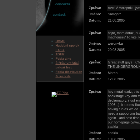
Zpráva:
Ave! V Horepniku jst
Jméno:
Samgarr
Datum:
21.08.2005
Zpráva:
hojte, mam dotaz, bu
madhouse? To vite, ke
HOME
Jméno:
weronyka
Hudební spolek
Datum:
20.08.2005
F.O.B.
TOUR
Fobia zine
Zpráva:
Great stuff guys!! 
Žižkův vraždící
THE UNDERGROUND
palcát fest
Fobia distribution
Jméno:
Marco
& records
Datum:
12.08.2005
Zpráva:
hey metalheadz, this i
backstage key and t
declamatory. i just en
1996...). it seems li
having fun as we do.
need a supporting ban
again - and next time
our homepage (www.d
saskia
Jméno:
saskia
Datum:
10.08.2005