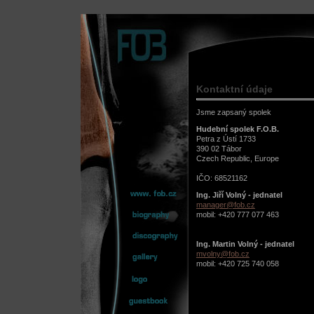
Kontaktní údaje
Jsme zapsaný spolek
Hudební spolek F.O.B.
Petra z Ústí 1733
390 02 Tábor
Czech Republic, Europe
IČO: 68521162
Ing. Jiří Volný - jednatel
manager@fob.cz
mobil: +420 777 077 463
Ing. Martin Volný - jednatel
mvolny@fob.cz
mobil: +420 725 740 058