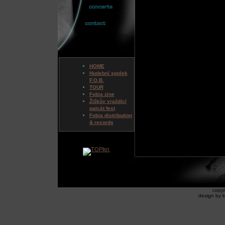
HOME
Hudební spolek
F.O.B.
TOUR
Fobia zine
Žižkův vraždící
palcát fest
Fobia distribution
& records
copyr
design by k