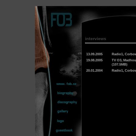
interviews
13.09.2005
Radio1, Corbow
19.08.2005
TV O3, Madhou
(107.5MB)
20.01.2004
Radio1, Corbow