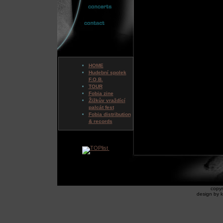
HOME
Hudební spolek
F.O.B.
TOUR
Fobia zine
Žižkův vraždící
palcát fest
Fobia distribution
& records
copyr
design by k