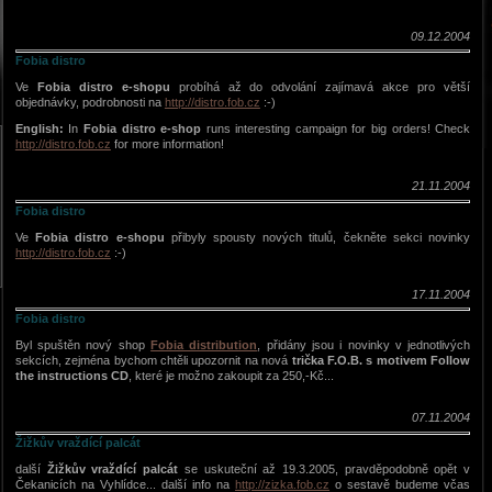
09.12.2004
Fobia distro
Ve
Fobia distro e-shopu
probíhá až do odvolání zajímavá akce pro větší
objednávky, podrobnosti na
http://distro.fob.cz
:-)
English:
In
Fobia distro e-shop
runs interesting campaign for big orders! Check
http://distro.fob.cz
for more information!
21.11.2004
Fobia distro
Ve
Fobia distro e-shopu
přibyly spousty nových titulů, čekněte sekci novinky
http://distro.fob.cz
:-)
17.11.2004
Fobia distro
Byl spuštěn nový shop
Fobia distribution
, přidány jsou i novinky v jednotlivých
sekcích, zejména bychom chtěli upozornit na nová
trička F.O.B. s motivem Follow
the instructions CD
, které je možno zakoupit za 250,-Kč...
07.11.2004
Žižkův vraždící palcát
další
Žižkův vraždící palcát
se uskuteční až 19.3.2005, pravděpodobně opět v
Čekanicích na Vyhlídce... další info na
http://zizka.fob.cz
o sestavě budeme včas