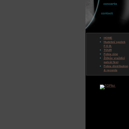
HOME
Hudební spolek
F.O.B.
TOUR
Fobia zine
Žižkův vraždící
palcát fest
Fobia distribution
& records