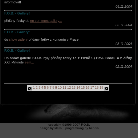
informovat!
06.11.2004
F.O.B. - Gallery!
přidány
fotky
do
no comment gallery...
06.11.2004
F.O.B. - Gallery!
do
show gallery
přidány
fotky
z koncertu v Praze...
05.11.2004
F.O.B. - Gallery!
Do
show galerie F.O.B.
byly přidány
fotky ze z Plzně :-) Havl. Brodu a z Žižky
XXI.
Mrkněte
sem...
02.11.2004
1
2
3
4
5
6
7
8
9
10
11
12
13
14
15
16
17
18
19
copyright ©1996-2007 F.O.B.
design by klaris :: programming by bendis