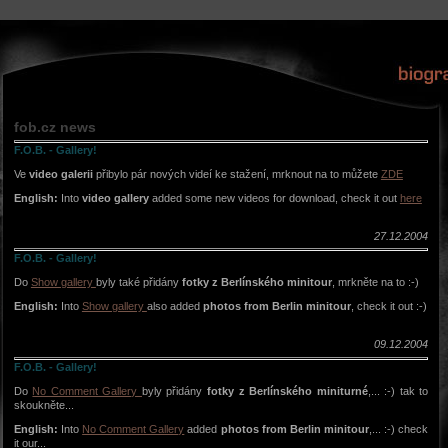
fob.cz news
F.O.B. - Gallery!
Ve
video galerii
přibylo pár nových videí ke stažení, mrknout na to můžete
ZDE
English:
Into
video gallery
added some new videos for download, check it out
here
27.12.2004
F.O.B. - Gallery!
Do
Show gallery
byly také přidány
fotky z Berlínského minitour
, mrkněte na to :-)
English:
Into
Show gallery
also added
photos from Berlin minitour
, check it out :-)
09.12.2004
F.O.B. - Gallery!
Do
No Comment Gallery
byly přidány
fotky z Berlínského miniturné
,... :-) tak to
skoukněte...
English:
Into
No Comment Gallery
added
photos from Berlin minitour
,... :-) check
it our...