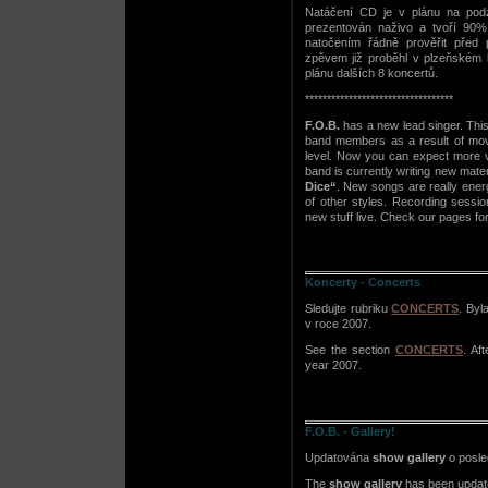
Natáčení CD je v plánu na podz
prezentován naživo a tvoří 90% p
natočením řádně prověřit před 
zpěvem již proběhl v plzeňském 
plánu dalších 8 koncertů.
**********************************
F.O.B.
has a new lead singer. This 
band members as a result of movi
level. Now you can expect more v
band is currently writing new mate
Dice“
. New songs are really ener
of other styles. Recording sessi
new stuff live. Check our pages for
Koncerty - Concerts
Sledujte rubriku
CONCERTS
. Byl
v roce 2007.
See the section
CONCERTS
. Af
year 2007.
F.O.B. - Gallery!
Updatována
show gallery
o posled
The
show gallery
has been update