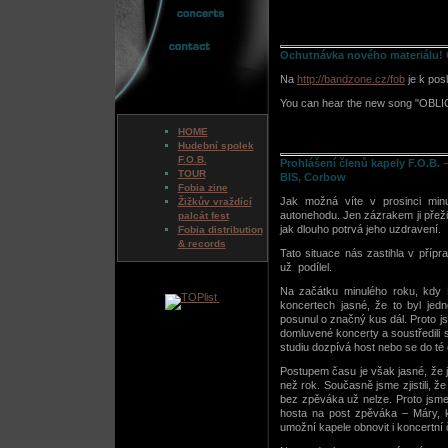
Ochutnávka nového materiálu! 
Na
http://bandzone.cz/fob
je k po
You can hear the new song "OBL
HOME
Hudební spolek
F.O.B.
Prohlášení členů kapely F.O.B. 
TOUR
BIS, Corbow
Fobia zine
Jak možná víte v prosinci mi
Žižkův vraždící
autonehodu. Jen zázrakem ji přeži
palcát fest
jak dlouho potrvá jeho uzdravení.
Fobia distribution
& records
Tato situace nás zastihla v příp
už podílel.
Na začátku minulého roku, kdy 
koncertech jasné, že to byl je
posunul o značný kus dál. Proto 
domluvené koncerty a soustředili
studiu dozpívá host nebo se do té 
Postupem času je však jasné, že
než rok. Současně jsme zjistili, 
bez zpěváka už nelze. Proto jsme 
hosta na post zpěváka – Máry, k
umožní kapele obnovit i koncertní 