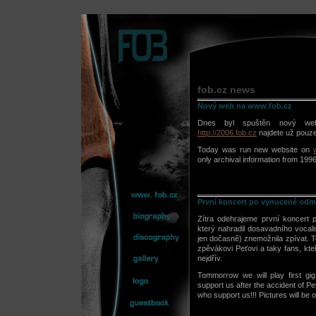
fob.cz news
Nový web na www.fob.cz
Dnes byl spuštěn nový w
http://2006.fob.cz
najdete už pouze 
Today was run new website on
only archival information from 1996
První koncert po vynucené odmlc
Zítra odehrajeme první koncer
který nahradil dosavadního vocal
jen dočasně) znemožnila zpívat. 
zpěvákovi Peťovi a taky fans, kt
nejdřív.
Tommorrow we will play first gi
support us after the accident of Pet
who support us!!! Pictures will be 