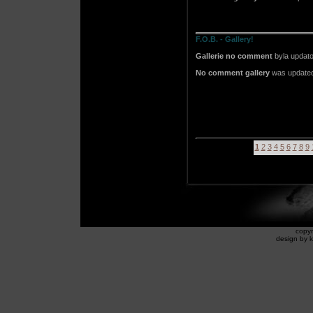
F.O.B. - Gallery!
Gallerie no comment
byla updato
No comment gallery
was updated 
1
2
3
4
5
6
7
8
9
copyr
design by k