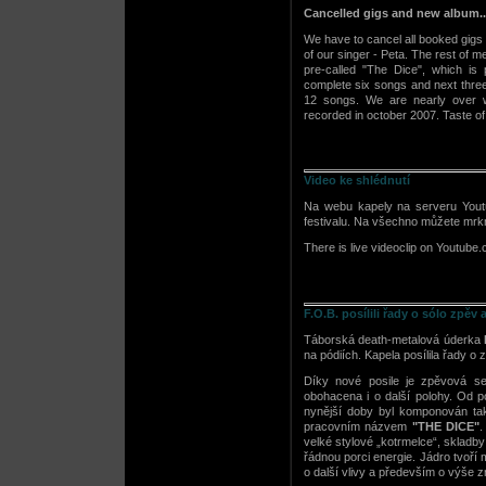
Cancelled gigs and new album..
We have to cancel all booked gigs 
of our singer - Peta. The rest of 
pre-called "The Dice", which is
complete six songs and next three
12 songs. We are nearly over w
recorded in october 2007. Taste of
Video ke shlédnutí
Na webu kapely na serveru Youtub
festivalu. Na všechno můžete mr
There is live videoclip on Youtube.
F.O.B. posílili řady o sólo zpěv
Táborská death-metalová úderka
na pódiích. Kapela posílila řady o 
Díky nové posile je zpěvová s
obohacena i o další polohy. Od p
nynější doby byl komponován tak
pracovním názvem
"THE DICE"
.
velké stylové „kotrmelce“, skladby
řádnou porci energie. Jádro tvoří
o další vlivy a především o výše 