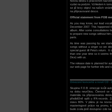
Novou desku s pracovním názvem „
vydat na podzim. Vzhledem k tomu,
se již brzy objeví na našich str
na připravované desce.
Official statement from FOB m
As you may know, our lead vocalist
December 2007. This happened rig
album. After some consultations h
to prepare new songs without him a
parts.
As time was passing by we started
songs without a singer so we dec
special guest till Peta’s return. 
than one year time so it seems th
Dice) with us.
The release date is planned for 
our web page for further info and 
Omezení koncertů a nové CD - C
Skupina F.O.B. omezuje kvůli aut
na dobu neurčitou. Členové se
materiálu na připravovanou des
předběžně opět u IFA records. Z
stavu 80%. V plánu je na novou
masteringové práce na promu, k
bude zcela jistě dostupná i zde n