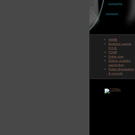
HOME
Hudební spolek
F.O.B.
TOUR
Fobia zine
Žižkův vraždící
palcát fest
Fobia distribution
& records