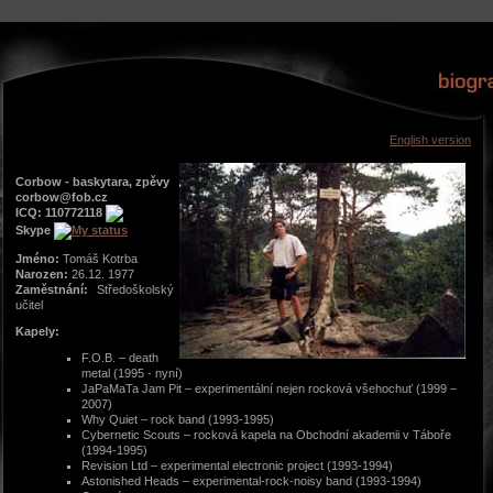
English version
Corbow - baskytara, zpěvy
corbow@fob.cz
ICQ: 110772118
Skype
Jméno:
Tomáš Kotrba
Narozen:
26.12. 1977
Zaměstnání:
Středoškolský
učitel
Kapely:
F.O.B. – death
metal (1995 - nyní)
JaPaMaTa Jam Pit – experimentální nejen rocková všehochuť (1999 –
2007)
Why Quiet – rock band (1993-1995)
Cybernetic Scouts – rocková kapela na Obchodní akademii v Táboře
(1994-1995)
Revision Ltd – experimental electronic project (1993-1994)
Astonished Heads – experimental-rock-noisy band (1993-1994)