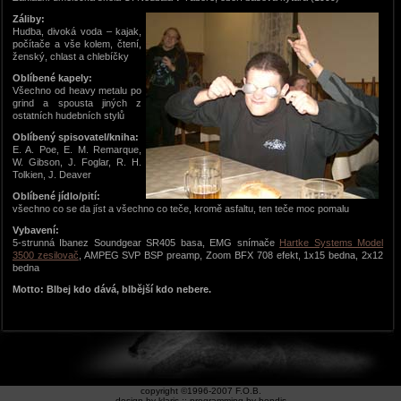
Záliby:
Hudba, divoká voda – kajak,
počítače a vše kolem, čtení,
ženský, chlast a chlebíčky
Oblíbené kapely:
Všechno od heavy metalu po
grind a spousta jiných z
ostatních hudebních stylů
Oblíbený spisovatel/kniha:
E. A. Poe, E. M. Remarque,
W. Gibson, J. Foglar, R. H.
Tolkien, J. Deaver
Oblíbené jídlo/pití:
všechno co se da jíst a všechno co teče, kromě asfaltu, ten teče moc pomalu
Vybavení:
5-strunná Ibanez Soundgear SR405 basa, EMG snímače
Hartke Systems Model
3500 zesilovač
, AMPEG SVP BSP preamp, Zoom BFX 708 efekt, 1x15 bedna, 2x12
bedna
Motto: Blbej kdo dává, blbější kdo nebere.
copyright ©1996-2007 F.O.B.
design by klaris :: programming by bendis