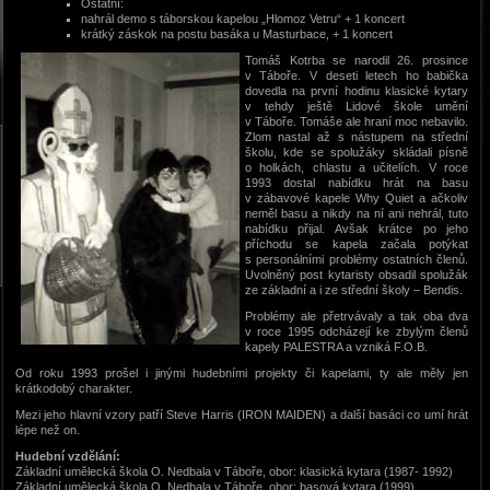
Ostatní:
nahrál demo s táborskou kapelou „Hlomoz Vetru“ + 1 koncert
krátký záskok na postu basáka u Masturbace, + 1 koncert
Tomáš Kotrba se narodil 26. prosince
v Táboře. V deseti letech ho babička
dovedla na první hodinu klasické kytary
v tehdy ještě Lidové škole umění
v Táboře. Tomáše ale hraní moc nebavilo.
Zlom nastal až s nástupem na střední
školu, kde se spolužáky skládali písně
o holkách, chlastu a učitelích. V roce
1993 dostal nabídku hrát na basu
v zábavové kapele Why Quiet a ačkoliv
neměl basu a nikdy na ní ani nehrál, tuto
nabídku přijal. Avšak krátce po jeho
příchodu se kapela začala potýkat
s personálními problémy ostatních členů.
Uvolněný post kytaristy obsadil spolužák
ze základní a i ze střední školy – Bendis.
Problémy ale přetrvávaly a tak oba dva
v roce 1995 odcházejí ke zbylým členů
kapely PALESTRA a vzniká F.O.B.
Od roku 1993 prošel i jinými hudebními projekty či kapelami, ty ale měly jen
krátkodobý charakter.
Mezi jeho hlavní vzory patří Steve Harris (IRON MAIDEN) a další basáci co umí hrát
lépe než on.
Hudební vzdělání:
Základní umělecká škola O. Nedbala v Táboře, obor: klasická kytara (1987- 1992)
Základní umělecká škola O. Nedbala v Táboře, obor: basová kytara (1999)